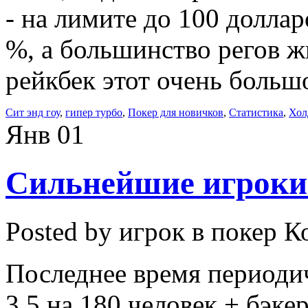
- на лимите до 100 долла
%, а большинство регов ж
рейкбек этот очень больш
Cит энд гоу
,
гипер турбо
,
Покер для новичков
,
Статистика
,
Хол
Янв
01
Сильнейшие игроки 
Posted by игрок в покер
К
Последнее время периоди
3.5 на 180 человек + бэк