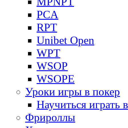
MPNPT
PCA
RPT
Unibet Open
WPT
WSOP
WSOPE
Уроки игры в покер
Научиться играть в
Фрироллы