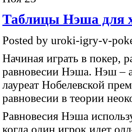
Таблицы Нэша для х
Posted by uroki-igry-v-pok
Начиная играть в покер, 
равновесии Нэша. Нэш – 
лауреат Нобелевской прем
равновесии в теории неок
Равновесия Нэша использу
когда один игрок идет олл