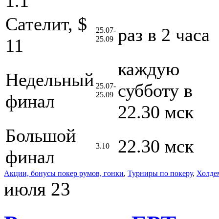
1.1
Сателит, $
раз в 2 часа
25.07-
25.09
11
каждую
Недельный
субботу в
25.07-
25.09
финал
22.30 мск
Большой
22.30 мск
3.10
финал
Акции, бонусы покер румов, гонки
,
Турниры по покеру
,
Холде
июля
23