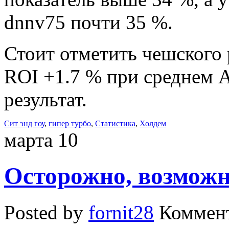
dnnv75 почти 35 %.
Стоит отметить чешского р
ROI +1.7 % при среднем 
результат.
Cит энд гоу
,
гипер турбо
,
Статистика
,
Холдем
марта
10
Осторожно, возможн
Posted by
fornit28
Коммен