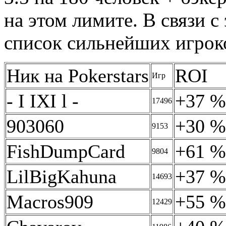
на этом лимите. В связи с
список сильнейших игроко
Ник на Pokerstars
ROI
Игр
- I IXI l -
+37 %
17496
903060
+30 %
9153
FishDumpCard
+61 %
9804
LilBigKahuna
+37 %
14693
Macros909
+55 %
12429