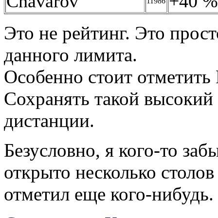
Chavarov
+40 %
11986
Это не рейтинг. Это прос
данного лимита.
Особенно стоит отметить
Сохранять такой высокий
дистанции.
Безусловно, я кого-то заб
открыто несколько столов 
отметил еще кого-нибудь.