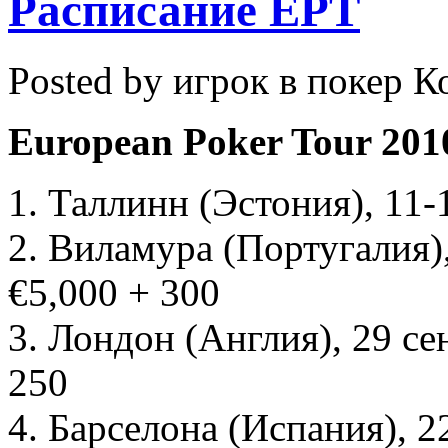
Расписание EPT
Posted by игрок в покер
К
European Poker Tour 201
1. Таллинн (Эстония), 11-
2. Виламура (Португалия),
€5,000 + 300
3. Лондон (Англия), 29 се
250
4. Барселона (Испания), 2