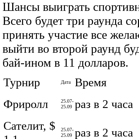
Шансы выиграть спортивн
Всего будет три раунда с
принять участие все жела
выйти во второй раунд буд
бай-ином в 11 долларов.
Турнир
Время
Дата
Фриролл
раз в 2 часа
25.07-
25.09
Сателит, $
раз в 2 часа
25.07-
25.09