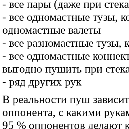
- все пары (даже при стека
- все одномастные тузы, к
одномастные валеты
- все разномастные тузы, 
- все одномастные коннек
выгодно пушить при стека
- ряд других рук
В реальности пуш зависит
оппонента, с какими рука
95 % оппонентов делают к