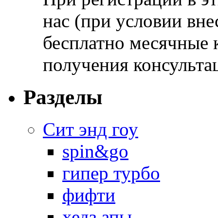
нас (при условии вне
бесплатно месячные 
получения консультац
Разделы
Cит энд гоу
spin&go
гипер турбо
фифти
хедз апы