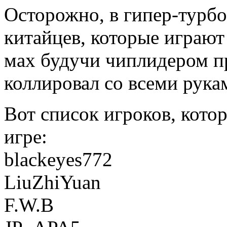
Осторожно, в гипер-турбо
китайцев, которые играют 
мах будучи чиплидером п
коллировал со всеми рука
Вот список игроков, кото
игре:
blackeyes772
LiuZhiYuan
F.W.B