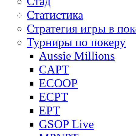
Стад
Статистика
Стратегия игры в пок
Турниры по покеру
Aussie Millions
CAPT
ECOOP
ECPT
EPT
GSOP Live