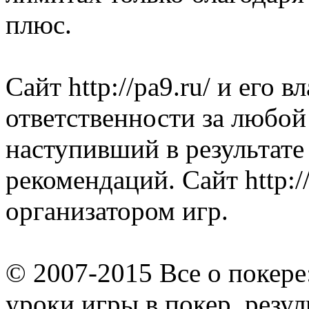
плюс.
Сайт http://pa9.ru/ и его 
ответственности за любо
наступивший в результате
рекомендаций. Сайт http://
организатором игр.
© 2007-2015 Все о покере
уроки игры в покер, резу