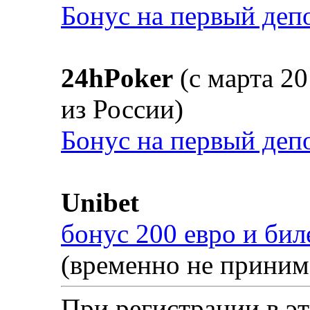
Бонус на первый депо
24hPoker
(с марта 20
из России)
Бонус на первый депо
Unibet
бонус 200 евро и биле
(временно не приним
При регистрации в эт