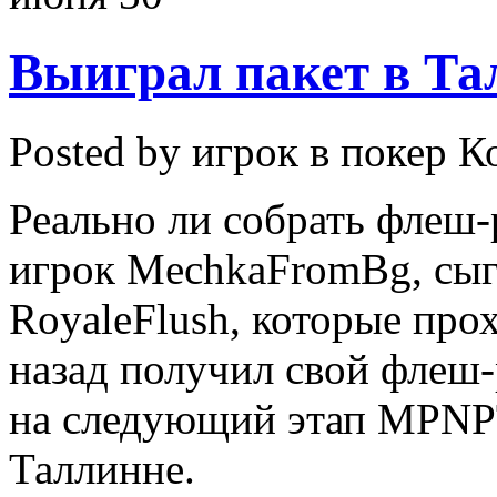
Выиграл пакет в Та
Posted by игрок в покер
К
Реально ли собрать флеш-
игрок MechkaFromBg, сыг
RoyaleFlush, которые про
назад получил свой флеш-
на следующий этап MPNPT
Таллинне.