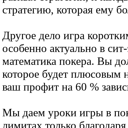
стратегию, которая ему б
Другое дело игра коротким
особенно актуально в сит-
математика покера. Вы д
которое будет плюсовым н
ваш профит на 60 % завис
Мы даем уроки игры в пок
лимитах только благодар