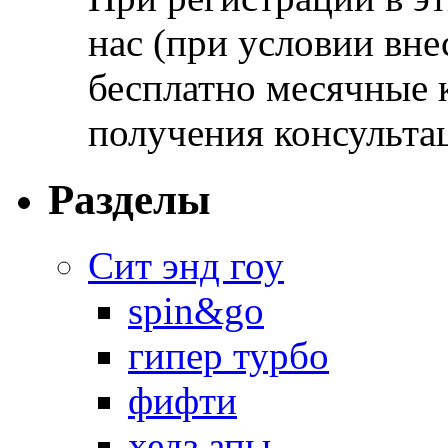
нас (при условии вне
бесплатно месячные 
получения консультац
Разделы
Cит энд гоу
spin&go
гипер турбо
фифти
хедз апы