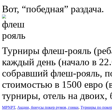
Вот, “победная” раздача.
Турниры флеш-рояль (реба
каждый день (начало в 22
собравший флеш-рояль, п
стоимостью в 1500 евро (
турниры, отель на двоих, 
MPNPT
,
Акции, бонусы покер румов, гонки
,
Турниры по поке