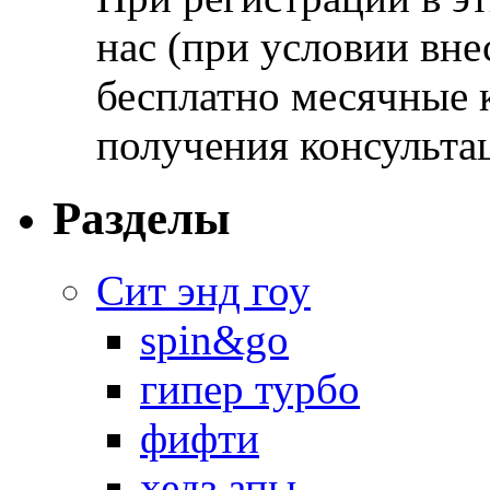
нас (при условии вне
бесплатно месячные 
получения консультац
Разделы
Cит энд гоу
spin&go
гипер турбо
фифти
хедз апы