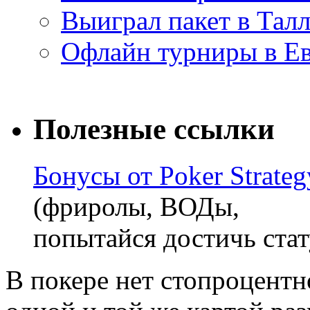
Выиграл пакет в Тал
Офлайн турниры в Ев
Полезные ссылки
Бонусы от Poker Strateg
(фриролы, ВОДы,
попытайся достичь стат
В покере нет стопроцент