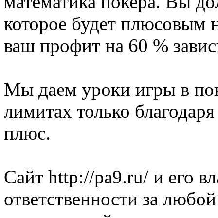
математика покера. Вы д
которое будет плюсовым н
ваш профит на 60 % завис
Мы даем уроки игры в пок
лимитах только благодар
плюс.
Сайт http://pa9.ru/ и его 
ответственности за любо