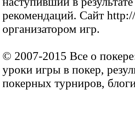
наступивший в результате
рекомендаций. Сайт http://
организатором игр.
© 2007-2015 Все о покере
уроки игры в покер, резу
покерных турниров, блоги