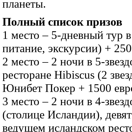
планеты.
Полный список призов
1 место – 5-дневный тур в
питание, экскурсии) + 250
2 место – 2 ночи в 5-звез
ресторане Hibiscus (2 зв
Юнибет Покер + 1500 евр
3 место – 2 ночи в 4-звез
(столице Исландии), девя
ведущем исландском ресто