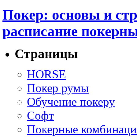
Покер: основы и стр
расписание покерны
Страницы
HORSE
Покер румы
Обучение покеру
Софт
Покерные комбинаци