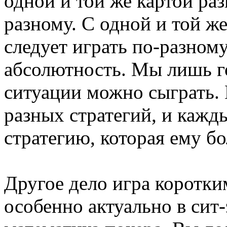
одной и той же картой ра
разному. С одной и той ж
следует играть по-разном
абсолютность. Мы лишь го
ситуации можно сыграть. 
разных стратегий, и кажд
стратегию, которая ему б
Другое дело игра коротким
особенно актуально в сит-