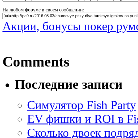
На любом форуме в своем сообщении:
Акции, бонусы покер рум
Comments
Последние записи
Симулятор Fish Party
EV фишки и ROI в Fi
Сколько двоек подря