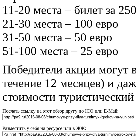
11-20 места – билет за 2
21-30 места – 100 евро
31-50 места – 50 евро
51-100 места – 25 евро
Победители акции могут в
течение 12 месяцев) и да
стоимости туристический 
Послать ссылку на этот обзор другу по ICQ или E-Mail:
Разместить у себя на ресурсе или в ЖЖ: