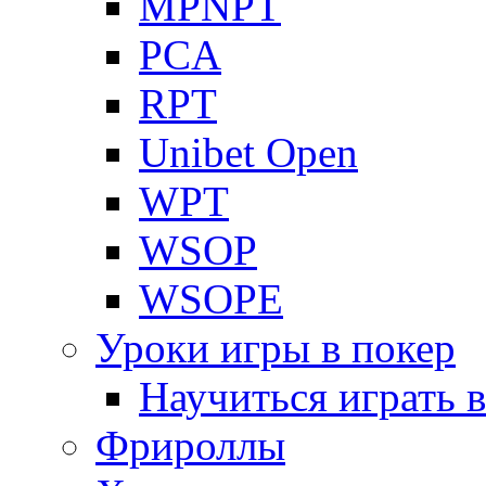
MPNPT
PCA
RPT
Unibet Open
WPT
WSOP
WSOPE
Уроки игры в покер
Научиться играть в
Фрироллы