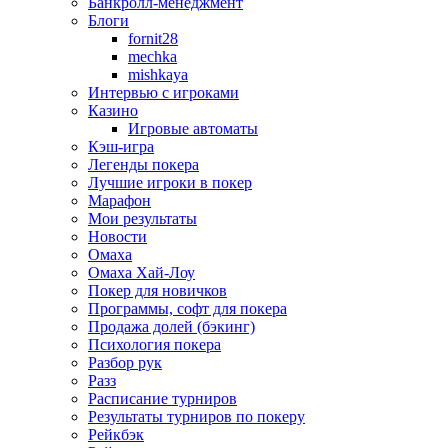
Банкролл-менеджмент
Блоги
fornit28
mechka
mishkaya
Интервью с игроками
Казино
Игровые автоматы
Кэш-игра
Легенды покера
Лучшие игроки в покер
Марафон
Мои результаты
Новости
Омаха
Омаха Хай-Лоу
Покер для новичков
Программы, софт для покера
Продажа долей (бэкинг)
Психология покера
Разбор рук
Разз
Расписание турниров
Результаты турниров по покеру
Рейкбэк