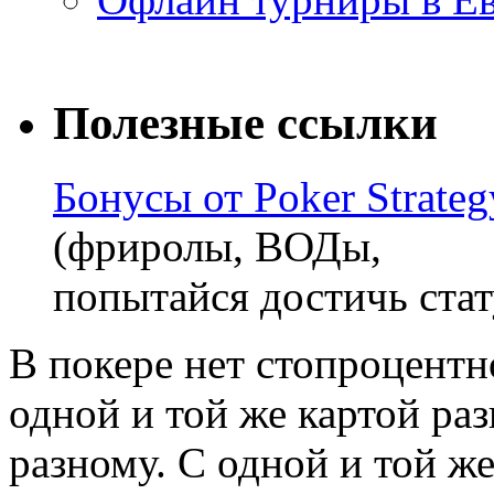
Полезные ссылки
Бонусы от Poker Strateg
(фриролы, ВОДы,
попытайся достичь стат
В покере нет стопроцент
одной и той же картой ра
разному. С одной и той ж