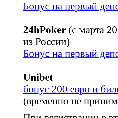
Бонус на первый депо
24hPoker
(с марта 20
из России)
Бонус на первый депо
Unibet
бонус 200 евро и биле
(временно не приним
При регистрации в эт