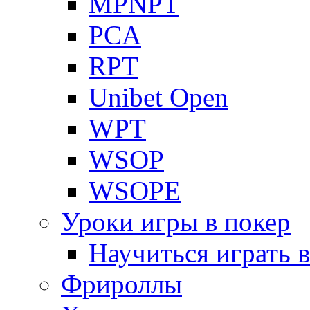
MPNPT
PCA
RPT
Unibet Open
WPT
WSOP
WSOPE
Уроки игры в покер
Научиться играть в
Фрироллы