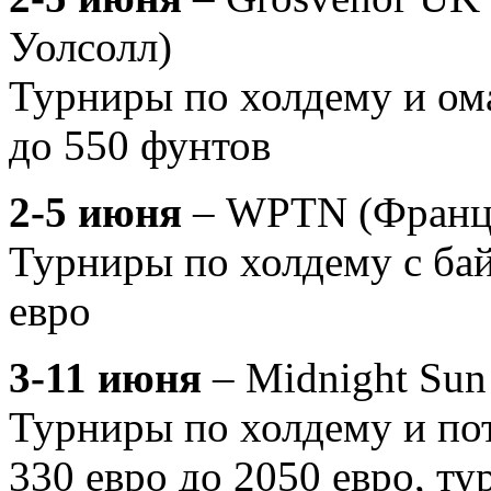
Уолсолл)
Турниры по холдему и ома
до 550 фунтов
2-5 июня
– WPTN (Франц
Турниры по холдему с бай
евро
3-11 июня
– Midnight Sun
Турниры по холдему и пот
330 евро до 2050 евро, т