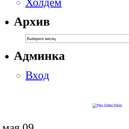
Холдем
Архив
Админка
Вход
мая
09