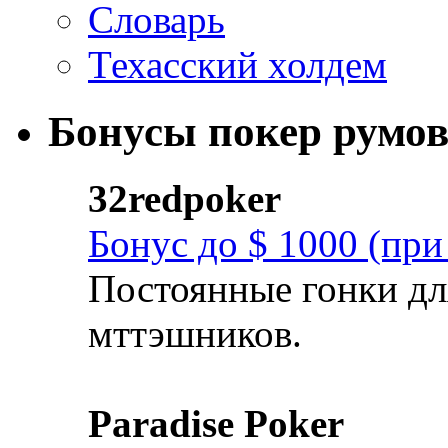
Словарь
Техасский холдем
Бонусы покер румо
32redpoker
Бонус до $ 1000 (при
Постоянные гонки дл
мттэшников.
Paradise Poker