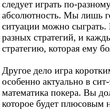
следует играть по-разном
абсолютность. Мы лишь го
ситуации можно сыграть. 
разных стратегий, и кажд
стратегию, которая ему б
Другое дело игра коротким
особенно актуально в сит-
математика покера. Вы д
которое будет плюсовым н