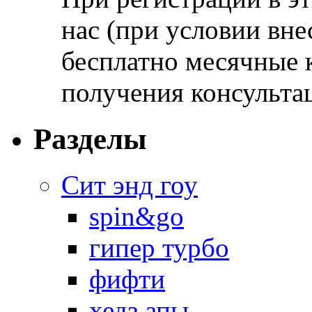
нас (при условии вне
бесплатно месячные 
получения консультац
Разделы
Cит энд гоу
spin&go
гипер турбо
фифти
хедз апы