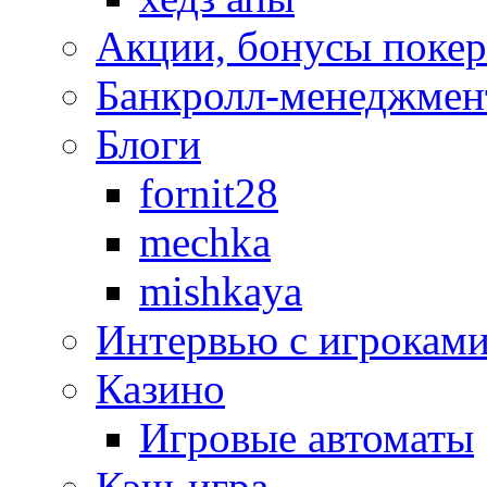
Акции, бонусы покер
Банкролл-менеджмен
Блоги
fornit28
mechka
mishkaya
Интервью с игрокам
Казино
Игровые автоматы
Кэш-игра