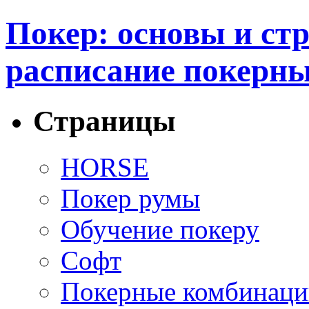
Покер: основы и стр
расписание покерны
Страницы
HORSE
Покер румы
Обучение покеру
Софт
Покерные комбинаци