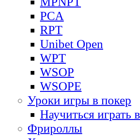
MPNPT
PCA
RPT
Unibet Open
WPT
WSOP
WSOPE
Уроки игры в покер
Научиться играть в
Фрироллы