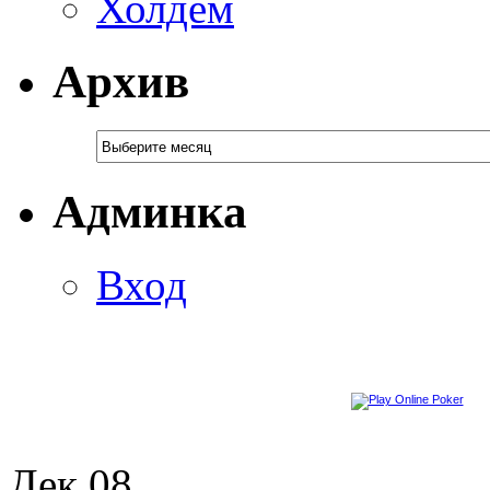
Холдем
Архив
Админка
Вход
Дек
08