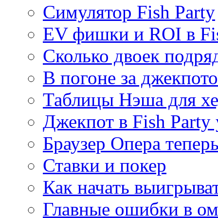
Симулятор Fish Party
EV фишки и ROI в Fi
Сколько двоек подря
В погоне за джекпот
Таблицы Нэша для хе
Джекпот в Fish Party
Браузер Опера тепер
Ставки и покер
Как начать выигрыват
Главные ошибки в ом