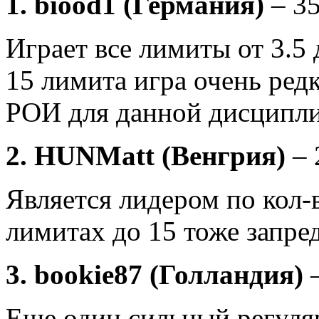
1. biood1 (Германия)
– 35
Играет все лимиты от 3.5
15 лимита игра очень ре
РОИ для данной дисципл
2. HUNMatt (Венгрия)
– 
Является лидером по кол-
лимитах до 15 тоже запре
3. bookie87 (Голландия)
–
Еще один сильный регуляр