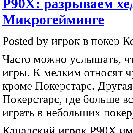
P90X: разрываем хе
Микрогейминге
Posted by игрок в покер
К
Часто можно услышать, чт
игры. К мелким относят ч
кроме Покерстарс. Другая 
Покерстарс, где больше в
играть в небольших покерр
Канадский игрок P90X им