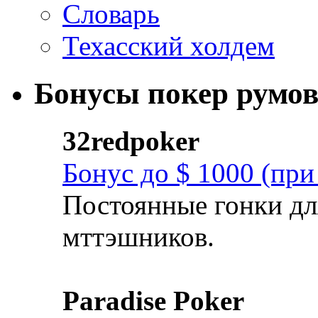
Словарь
Техасский холдем
Бонусы покер румо
32redpoker
Бонус до $ 1000 (при
Постоянные гонки дл
мттэшников.
Paradise Poker