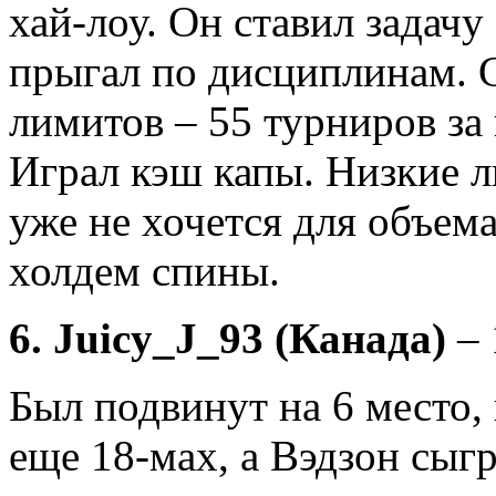
хай-лоу. Он ставил задачу
прыгал по дисциплинам. С
лимитов – 55 турниров за
Играл кэш капы. Низкие 
уже не хочется для объем
холдем спины.
6. Juicy_J_93 (Канада)
– 
Был подвинут на 6 место,
еще 18-мах, а Вэдзон сыгр