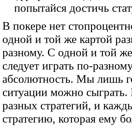
попытайся достичь стат
В покере нет стопроцент
одной и той же картой ра
разному. С одной и той ж
следует играть по-разном
абсолютность. Мы лишь го
ситуации можно сыграть. 
разных стратегий, и кажд
стратегию, которая ему б