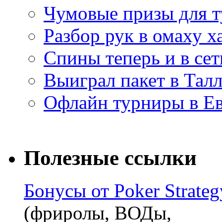
Чумовые призы для 
Разбор рук в омаху х
Спины теперь и в се
Выиграл пакет в Тал
Офлайн турниры в Ев
Полезные ссылки
Бонусы от Poker Strateg
(фриролы, ВОДы,