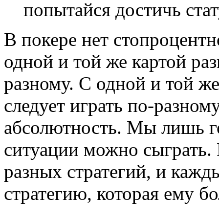
попытайся достичь стат
В покере нет стопроцент
одной и той же картой ра
разному. С одной и той ж
следует играть по-разном
абсолютность. Мы лишь го
ситуации можно сыграть. 
разных стратегий, и кажд
стратегию, которая ему б