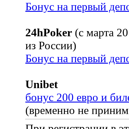
Бонус на первый депо
24hPoker
(с марта 20
из России)
Бонус на первый депо
Unibet
бонус 200 евро и биле
(временно не приним
При регистрации в эт