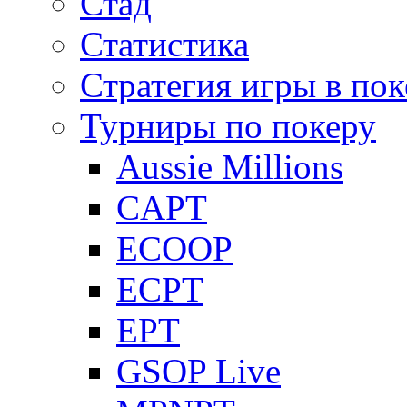
Стад
Статистика
Стратегия игры в пок
Турниры по покеру
Aussie Millions
CAPT
ECOOP
ECPT
EPT
GSOP Live