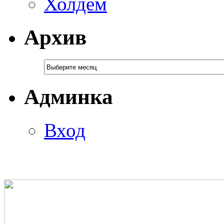
Холдем
Архив
Админка
Вход