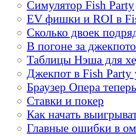
Симулятор Fish Party
EV фишки и ROI в Fi
Сколько двоек подря
В погоне за джекпот
Таблицы Нэша для хе
Джекпот в Fish Party
Браузер Опера тепер
Ставки и покер
Как начать выигрыват
Главные ошибки в ом