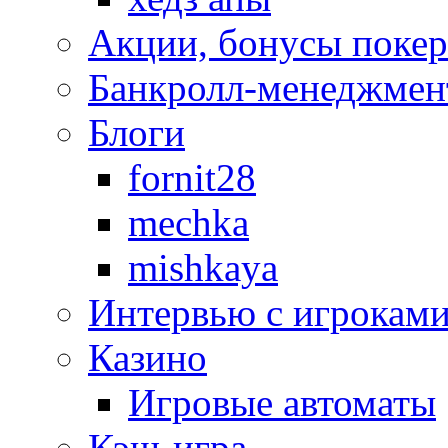
Акции, бонусы покер
Банкролл-менеджмен
Блоги
fornit28
mechka
mishkaya
Интервью с игрокам
Казино
Игровые автоматы
Кэш-игра