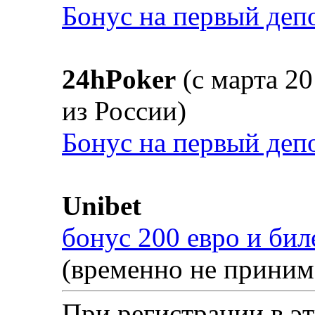
Бонус на первый депо
24hPoker
(с марта 20
из России)
Бонус на первый депо
Unibet
бонус 200 евро и биле
(временно не приним
При регистрации в эт