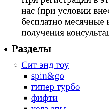
нас (при условии вне
бесплатно месячные 
получения консультац
Разделы
Cит энд гоу
spin&go
гипер турбо
фифти
хедз апы