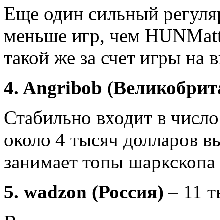
Еще один сильный регуляр
меньше игр, чем HUNMatt
такой же за счет игры на 
4. Angribob (Великобрит
Стабильно входит в числ
около 4 тысяч долларов вы
занимает топы шаркскопа 
5. wadzon (Россия)
– 11 т