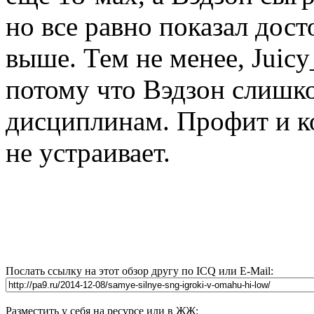
но все равно показал дос
выше. Тем не менее, Juic
потому что Вэдзон слишко
дисциплинам. Профит и ко
не устраивает.
Послать ссылку на этот обзор другу по ICQ или E-Mail:
Разместить у себя на ресурсе или в ЖЖ: