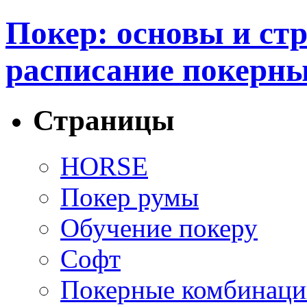
Покер: основы и стр
расписание покерны
Страницы
HORSE
Покер румы
Обучение покеру
Софт
Покерные комбинаци